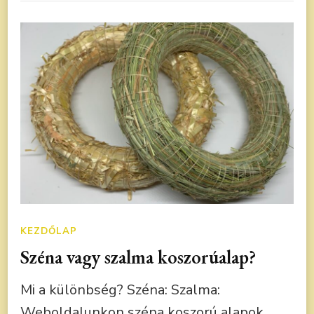
KEZDŐLAP
Széna vagy szalma koszorúalap?
Mi a különbség? Széna: Szalma:
Weboldalunkon széna koszorú alapok