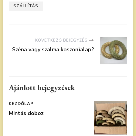
SZÁLLÍTÁS
KÖVETKEZŐ BEJEGYZÉS
Széna vagy szalma koszorúalap?
Ajánlott bejegyzések
KEZDŐLAP
Mintás doboz