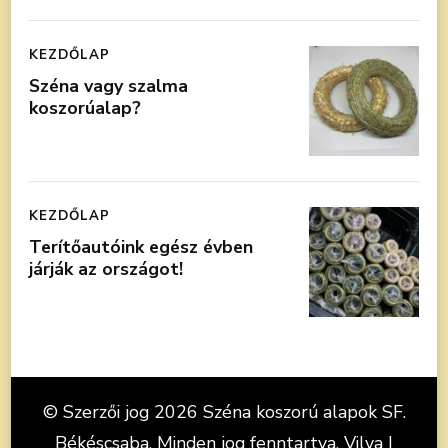
KEZDŐLAP
Széna vagy szalma
koszorúalap?
KEZDŐLAP
Terítőautóink egész évben
járják az országot!
© Szerzői jog 2026
Széna koszorú alapok SF.
Békéscsaba
. Minden jog fenntartva.
Vilva |