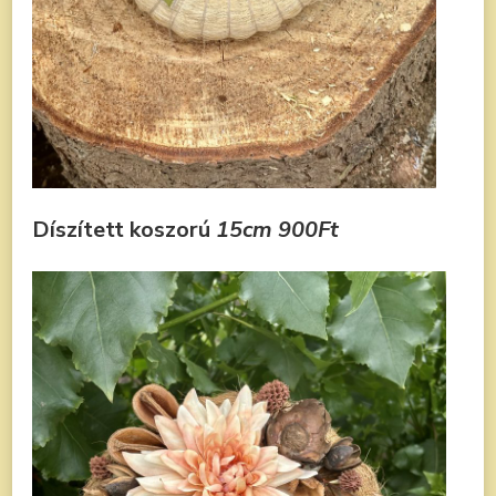
Díszített koszorú
15cm
900Ft