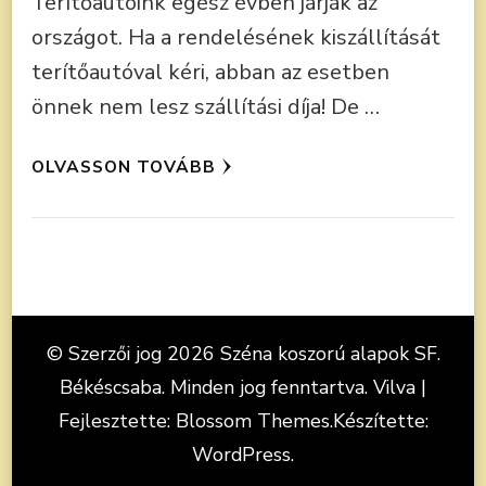
Terítőautóink egész évben járják az
országot. Ha a rendelésének kiszállítását
terítőautóval kéri, abban az esetben
önnek nem lesz szállítási díja! De …
OLVASSON TOVÁBB
© Szerzői jog 2026
Széna koszorú alapok SF.
Békéscsaba
. Minden jog fenntartva.
Vilva |
Fejlesztette:
Blossom Themes
.Készítette:
WordPress
.