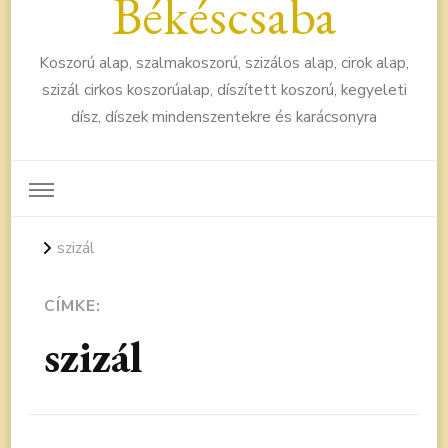
Békéscsaba
Koszorú alap, szalmakoszorú, szizálos alap, cirok alap,
szizál cirkos koszorúalap, díszített koszorú, kegyeleti
dísz, díszek mindenszentekre és karácsonyra
szizál
CÍMKE:
szizál