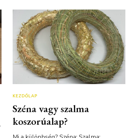
KEZDŐLAP
Széna vagy szalma
koszorúalap?
l
Mi a különbség? Széna: Szalma: