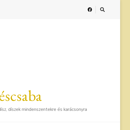
éscsaba
i dísz, díszek mindenszentekre és karácsonyra