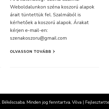
Weboldalunkon széna koszorú alapok
árait tüntettük fel. Szalmából is
kérhetőek a koszorú alapok. Árakat
kérjen e-mail-en:
szenakoszoru@gmail.com
OLVASSON TOVÁBB
. Békéscsaba
. Minden jog fenntartva.
Vilva | Fejlesztett