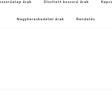
oszorúalap árak
Díszített koszorú árak
Kapc
Nagykereskedelmi árak
Rendelés