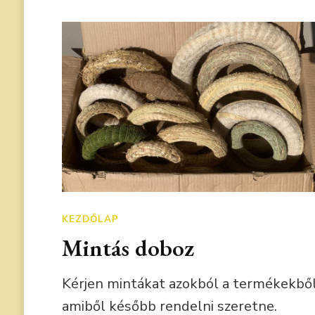
KEZDŐLAP
Mintás doboz
Kérjen mintákat azokból a termékekbő
amiből később rendelni szeretne.